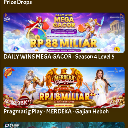
Prize Drops
DAILY WINS MEGA GACOR - Season 4 Level 5
Pragmatig Play - MERDEKA - Gajian Heboh