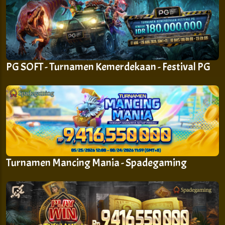
PG SOFT - Turnamen Kemerdekaan - Festival PG
Turnamen Mancing Mania - Spadegaming