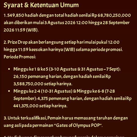
Syarat & Ketentuan Umum
1. 549,850 hadiah dengan total hadiah senilai Rp 68,780,250,000
akan diberikan mulai 3 Agustus 2026 12:00 hingga 28 September
2026 11:59 (WIB).
2. Prize Drop akan berlangsung setiap hari mulai pukul 12:00
hingga 11:59 keesokan harinya (WIB) selama periode promosi.
Periode Promosi:
Minggu ke 1 & ke 5 (3-10 Agustus & 31 Agustus – 7 Sept):
26,150 pemenang harian, dengan hadiah senilai Rp
3,588,750,000 setiap harinya.
Minggu ke 2-4 (10-31 Agustus) & Minggu ke 6-8 (7-28
September): 4,375 pemenang harian, dengan hadiah senilai Rp
441,375,000 setiap harinya.
3. Untuk terkualifikasi, Pemain harus memasang taruhan dengan
uang asli pada permainan “Gates of Olympus POP”.