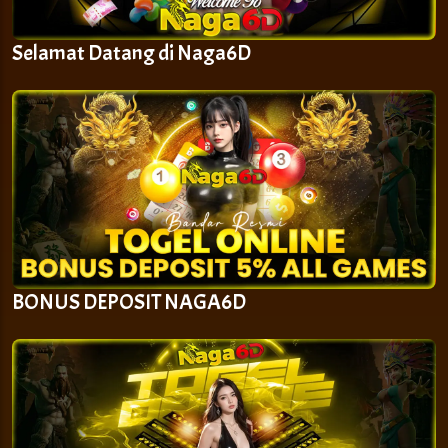
Selamat Datang di Naga6D
BONUS DEPOSIT NAGA6D