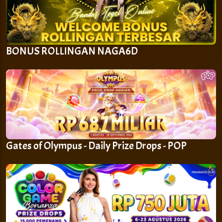
BONUS ROLLINGAN NAGA6D
Gates of Olympus - Daily Prize Drops - POP