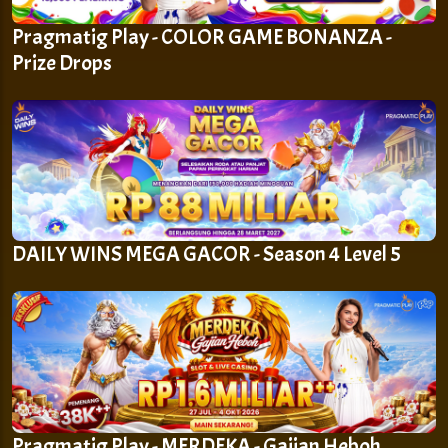
Pragmatig Play - COLOR GAME BONANZA -
Prize Drops
DAILY WINS MEGA GACOR - Season 4 Level 5
Pragmatig Play - MERDEKA - Gajian Heboh