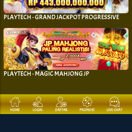
PLAYTECH - GRAND JACKPOT PROGRESSIVE
PLAYTECH - MAGIC MAHJONG JP
HOME
LOGIN
DAFTAR
PROMOSI
LIVE CHAT