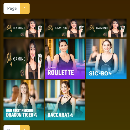
Page
1