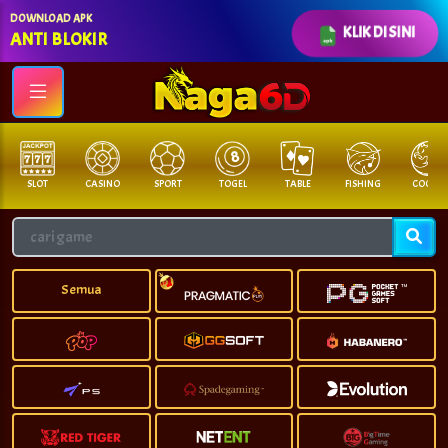
DOWNLOAD APK
KLIK DI SINI
ANTI BLOKIR
CASINO
SPORT
TOGEL
TABLE
FISHING
COCK F.
ARCADE
Semua