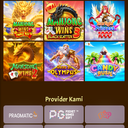
Provider Kami