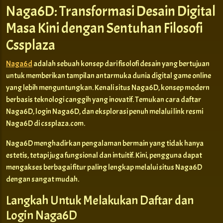
Naga6D: Transformasi Desain Digital
Masa Kini dengan Sentuhan Filosofi
Cssplaza
Naga6d
adalah sebuah konsep dari fisolofi desain yang bertujuan
untuk memberikan tampilan antarmuka dunia digital game online
yang lebih menguntungkan. Kenali situs Naga6D, konsep modern
berbasis teknologi canggih yang inovatif. Temukan cara daftar
Naga6D, login Naga6D, dan eksplorasi penuh melalui link resmi
Naga6D di cssplaza.com.
Naga6D menghadirkan pengalaman bermain yang tidak hanya
estetis, tetapi juga fungsional dan intuitif. Kini, pengguna dapat
mengakses berbagai fitur paling lengkap melalui situs Naga6D
dengan sangat mudah.
Langkah Untuk Melakukan Daftar dan
Login Naga6D