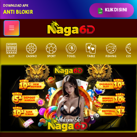
DOWNLOAD APK
KLIK DI SINI
ANTI BLOKIR
SLOT
CASINO
SPORT
TOGEL
TABLE
FISHING
COCK F.