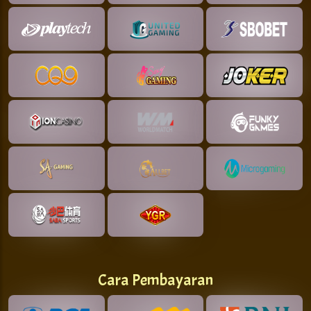
Cara Pembayaran