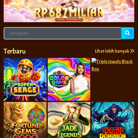
Terbaru
Lihat lebih banyak